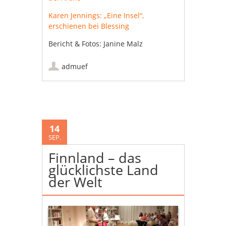
Karen Jennings: „Eine Insel“,
erschienen bei Blessing
Bericht & Fotos: Janine Malz
admuef
14
SEP.
Finnland – das
glücklichste Land
der Welt